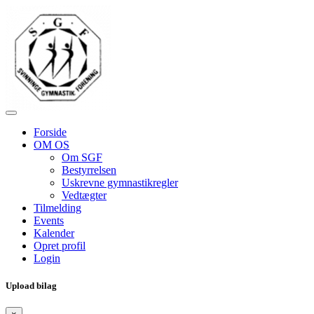
Forside
OM OS
Om SGF
Bestyrrelsen
Uskrevne gymnastikregler
Vedtægter
Tilmelding
Events
Kalender
Opret profil
Login
Upload bilag