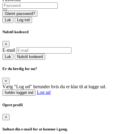
Glemt password?
Luk
Log ind
Nulstil kodeord
×
E-mail
Luk
Nulstil kodeord
Er du færdig for nu?
×
Vælg "Log ud" herunder hvis du er klar til at logge ud.
Log ud
forbliv logget ind
Opret profil
×
Indtast din e-mail for at komme i gang.