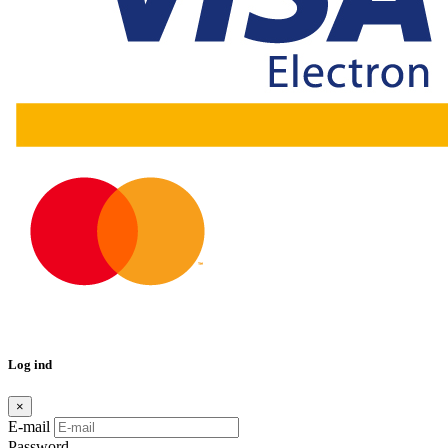
Log ind
×
E-mail
Password